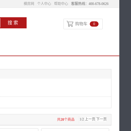
模房网
个人中心
帮助中心
客服热线：400-678-0626
购物车
0
1/2
上一页
下一页
共
20
个商品