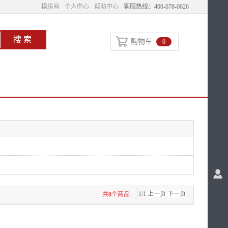
模房网
个人中心
帮助中心
客服热线：400-678-0626
购物车
0
1/1
上一页
下一页
共
0
个商品